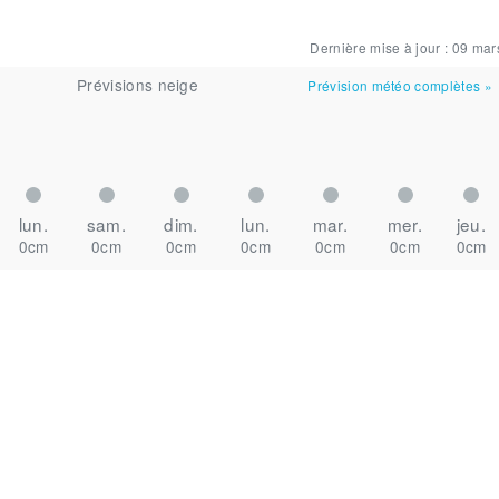
Dernière mise à jour :
09 mar
Prévisions neige
Prévision météo complètes
»
lun.
sam.
dim.
lun.
mar.
mer.
jeu.
0cm
0cm
0cm
0cm
0cm
0cm
0cm