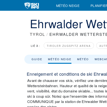
MÉTÉO NEIGE
PLANIFIE
Ehrwalder Wet
TYROL
/
EHRWALDER WETTERST
LIÉ À :
TIROLER ZUGSPITZ ARENA
AUT
GUIDE
MÉTÉO NEIGE
MÉTÉO
WEBCA
Enneigement et conditions de ski Ehrwa
Avant de chausser vos skis, vérifiez une dernièr
Wettersteinbahnen. Hauteur et qualité de la neige
vent, visibilité, état du domaine skiable... tout
ski à coup sûr. Notez que l'ensemble des infor
COMMUNIQUE par la station de Ehrwalder Wetters
service des pistes.