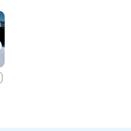
Biberwier -
Zugspitze
VIEW
Marienberg