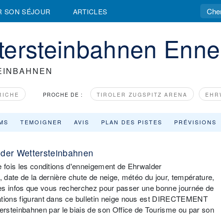
R SON SÉJOUR
ARTICLES
tersteinbahnen Enn
EINBAHNEN
RICHE
PROCHE DE :
TIROLER ZUGSPITZ ARENA
EHR
MS
TEMOIGNER
AVIS
PLAN DES PISTES
PRÉVISIONS
lder Wettersteinbahnen
e fois les conditions d'enneigement de Ehrwalder
, date de la dernière chute de neige, météo du jour, température,
es les infos que vous recherchez pour passer une bonne journée de
mations figurant dans ce bulletin neige nous est DIRECTEMENT
teinbahnen par le biais de son Office de Tourisme ou par son