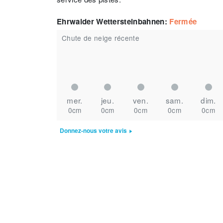
Ehrwalder Wettersteinbahnen
:
Fermée
Chute de neige récente
mer.
jeu.
ven.
sam.
dim.
0cm
0cm
0cm
0cm
0cm
Donnez-nous votre avis