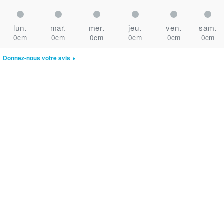
lun.
mar.
mer.
jeu.
ven.
sam.
0cm
0cm
0cm
0cm
0cm
0cm
Donnez-nous votre avis