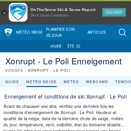
OnTheSnow Ski & Snow Report
OUVRIR
Ski & Snow Conditions
PLANIFIER SON
MÉTÉO NEIGE
ARTICLES
SÉJOUR
HIVER
ÉTÉ
Xonrupt - Le Poli Enneigement
VOSGES
/
XONRUPT - LE POLI
GUIDE
MÉTÉO NEIGE
MÉTÉO
WEBCAMS
TEMOI
Enneigement et conditions de ski Xonrupt - Le Poli
Avant de chausser vos skis, vérifiez une dernière fois les
conditions d'enneigement de Xonrupt - Le Poli. Hauteur et
qualité de la neige, date de la dernière chute de neige, météo
du jour, température, vent, visibilité, état du domaine skiable...
toutes les infos que vous recherchez pour passer une bonne