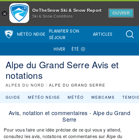
OnTheSnow Ski & Snow Report
OUVRIR
Ski & Snow Conditions
PLANIFIER SON
MÉTÉO NEIGE
ARTICLES
SÉJOUR
HIVER
ÉTÉ
Alpe du Grand Serre Avis et
notations
ALPES DU NORD
/
ALPE DU GRAND SERRE
GUIDE
MÉTÉO NEIGE
MÉTÉO
WEBCAMS
TEMOI
Avis, notation et commentaires - Alpe du Grand
Serre
Pour vous faire une idée précise de ce qui vous y attend,
consultez les avis, notations et commentaires sur Alpe du