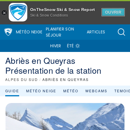
OnTheSnow Ski & Snow Report
OUVRIR
Ski & Snow Conditions
PLANIFIER SON
MÉTÉO NEIGE
ARTICLES
SÉJOUR
HIVER
ÉTÉ
Abriès en Queyras
Présentation de la station
ALPES DU SUD
/
ABRIÈS EN QUEYRAS
GUIDE
MÉTÉO NEIGE
MÉTÉO
WEBCAMS
TEMOI