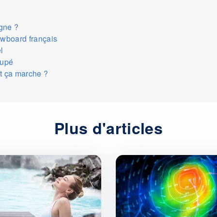
gne ?
owboard français
l
oupé
nt ça marche ?
Plus d'articles