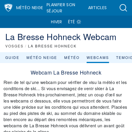
PLANIFIER SON
MÉTÉO NEIGE
ARTICLES
SÉJOUR
HIVER
ÉTÉ
La Bresse Hohneck Webcam
VOSGES
/
LA BRESSE HOHNECK
GUIDE
MÉTÉO NEIGE
MÉTÉO
WEBCAMS
TEMOI
Webcam La Bresse Hohneck
Rien de tel qu'une webcam pour vérifier de visu la météo et les
conditions de ski... Si vous envisagez de venir skier à La
Bresse Hohneck très prochainement, jetez un coup d’œil sur
les webcams ci dessous, elle vous permettront de vous faire
une idée précise sur les conditions qui vous attendent. Placées
au pied des pistes de ski, au sommet du domaine skiable ou
bien encore au départ des remontées mécaniques, les
webcams de La Bresse Hohneck vous délivrent un avant goût
des plaisirs de la glisse...