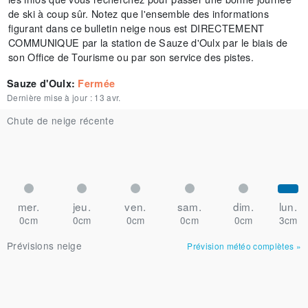
de ski à coup sûr. Notez que l'ensemble des informations
figurant dans ce bulletin neige nous est DIRECTEMENT
COMMUNIQUE par la station de Sauze d'Oulx par le biais de
son Office de Tourisme ou par son service des pistes.
Sauze d'Oulx
:
Fermée
Dernière mise à jour :
13 avr.
Chute de neige récente
mer.
jeu.
ven.
sam.
dim.
lun.
0cm
0cm
0cm
0cm
0cm
3cm
Prévisions neige
Prévision météo complètes
»