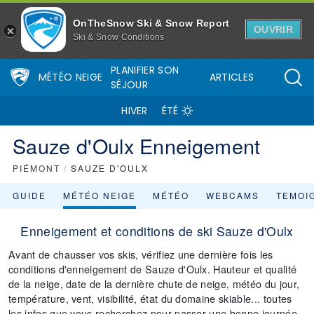
OnTheSnow Ski & Snow Report
OUVRIR
Ski & Snow Conditions
PLANIFIER SON
MÉTÉO NEIGE
ARTICLES
SÉJOUR
HIVER
ÉTÉ
Sauze d'Oulx Enneigement
PIÉMONT
/
SAUZE D'OULX
GUIDE
MÉTÉO NEIGE
MÉTÉO
WEBCAMS
TEMOI
Enneigement et conditions de ski Sauze d'Oulx
Avant de chausser vos skis, vérifiez une dernière fois les
conditions d'enneigement de Sauze d'Oulx. Hauteur et qualité
de la neige, date de la dernière chute de neige, météo du jour,
température, vent, visibilité, état du domaine skiable... toutes
les infos que vous recherchez pour passer une bonne journée