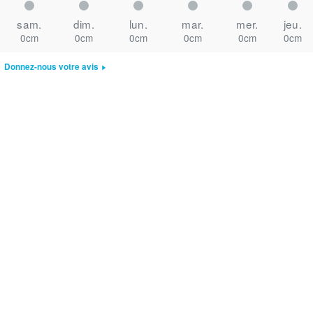
sam.
dim.
lun.
mar.
mer.
jeu.
0cm
0cm
0cm
0cm
0cm
0cm
Donnez-nous votre avis