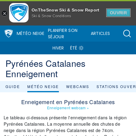
OnTheSnow Ski & Snow Report
OUVRIR
Ski & Snow Conditions
PLANIFIER SON
MÉTÉO NEIGE
ARTICLES
SÉJOUR
HIVER
ÉTÉ
Pyrénées Catalanes
Enneigement
GUIDE
MÉTÉO NEIGE
WEBCAMS
STATIONS OUVE
Enneigement en Pyrénées Catalanes
Enneigement webcam
»
Le tableau ci-dessous présente l'enneigement dans la région
Pyrénées Catalanes. La moyenne annuelle des chutes de
neige dans la région Pyrénées Catalanes est de 74cm.